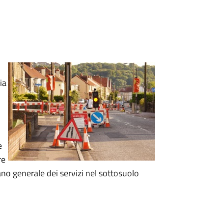
ia
e
re
ano generale dei servizi nel sottosuolo