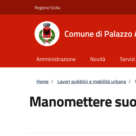
Salta al contenuto principale
Skip to footer content
Regione Sicilia
Comune di Palazzo 
Amministrazione
Novità
Servizi
Briciole di pane
Home
/
Lavori pubblici e mobilità urbana
/
Manomettere suol