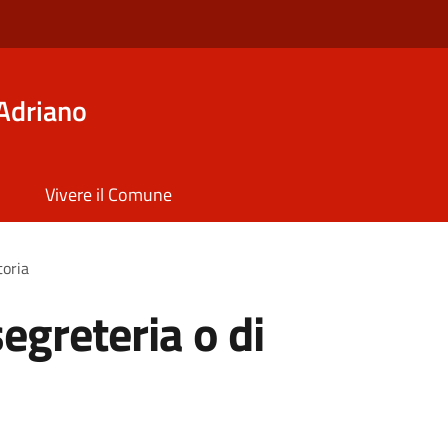
Adriano
Vivere il Comune
toria
segreteria o di