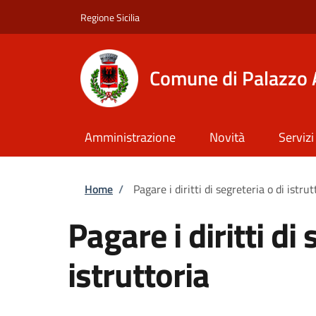
Salta al contenuto principale
Skip to footer content
Regione Sicilia
Comune di Palazzo 
Amministrazione
Novità
Servizi
Briciole di pane
Home
/
Pagare i diritti di segreteria o di istrut
Pagare i diritti di 
istruttoria