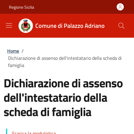
Salta al contenuto principale
Skip to footer content
Regione Sicilia
Comune di Palazzo Adriano
Briciole di pane
Home
/
Dichiarazione di assenso dell'intestatario della scheda di
famiglia
Dichiarazione di assenso
dell'intestatario della
scheda di famiglia
Scarica la modulistica