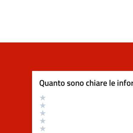
Quanto sono chiare le info
Valutazione
Valuta 5 stelle su 5
Valuta 4 stelle su 5
Valuta 3 stelle su 5
Valuta 2 stelle su 5
Valuta 1 stelle su 5