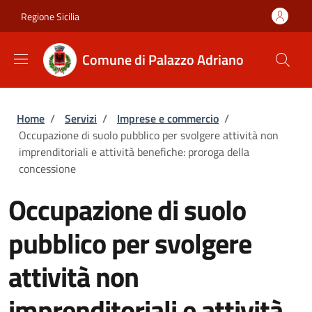
Salta al contenuto principale
Skip to footer content
Regione Sicilia
Comune di Palazzo Adriano
Briciole di pane
Home
/
Servizi
/
Imprese e commercio
/
Occupazione di suolo pubblico per svolgere attività non
imprenditoriali e attività benefiche: proroga della
concessione
Occupazione di suolo
pubblico per svolgere
attività non
imprenditoriali e attività