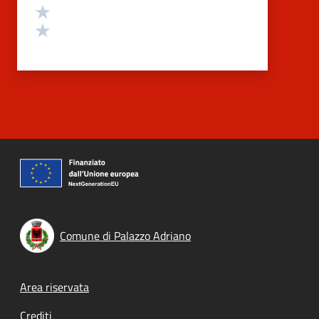
Valuta 2 stelle su 5
Valuta 1 stelle su 5
Comune di Palazzo Adriano
Footer menu
Area riservata
Crediti