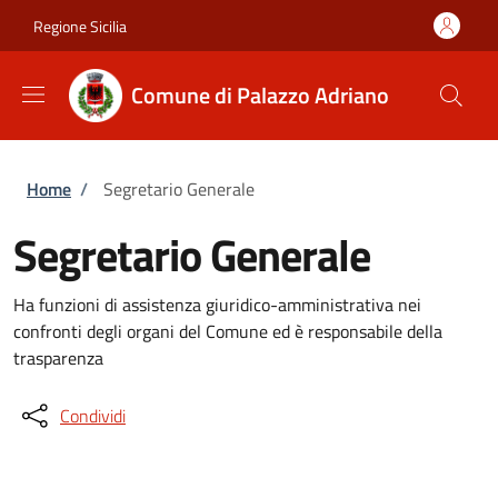
Salta al contenuto principale
Skip to footer content
Regione Sicilia
Comune di Palazzo Adriano
Briciole di pane
Home
/
Segretario Generale
Segretario Generale
Ha funzioni di assistenza giuridico-amministrativa nei
confronti degli organi del Comune ed è responsabile della
trasparenza
Condividi