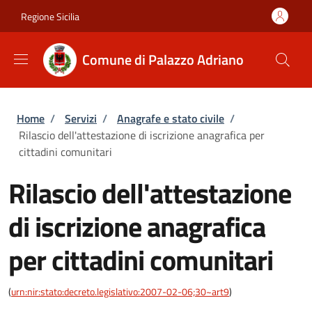
Salta al contenuto principale
Skip to footer content
Regione Sicilia
Comune di Palazzo Adriano
Briciole di pane
Home
/
Servizi
/
Anagrafe e stato civile
/
Rilascio dell'attestazione di iscrizione anagrafica per
cittadini comunitari
Rilascio dell'attestazione
di iscrizione anagrafica
per cittadini comunitari
(
urn:nir:stato:decreto.legislativo:2007-02-06;30~art9
)