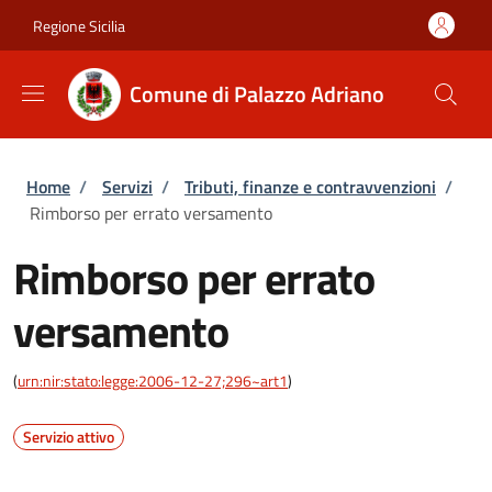
Salta al contenuto principale
Skip to footer content
Regione Sicilia
Comune di Palazzo Adriano
Briciole di pane
Home
/
Servizi
/
Tributi, finanze e contravvenzioni
/
Rimborso per errato versamento
Rimborso per errato
versamento
(
urn:nir:stato:legge:2006-12-27;296~art1
)
Servizio attivo