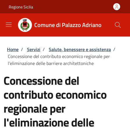
Salta al contenuto principale
Skip to footer content
Regione Sicilia
Comune di Palazzo Adriano
Briciole di pane
Home
/
Servizi
/
Salute, benessere e assistenza
/
Concessione del contributo economico regionale per
l'eliminazione delle barriere architettoniche
Concessione del
contributo economico
regionale per
l'eliminazione delle