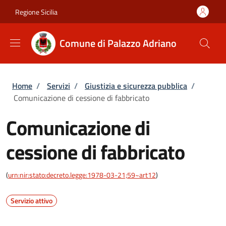
Salta al contenuto principale
Skip to footer content
Regione Sicilia
Comune di Palazzo Adriano
Briciole di pane
Home
/
Servizi
/
Giustizia e sicurezza pubblica
/
Comunicazione di cessione di fabbricato
Comunicazione di
cessione di fabbricato
(
urn:nir:stato:decreto.legge:1978-03-21;59~art12
)
Servizio attivo