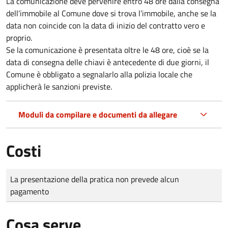
La comunicazione deve pervenire
entro 48 ore
dalla consegna
dell’immobile al Comune dove si trova l’immobile, anche se la
data non coincide con la data di inizio del contratto vero e
proprio.
Se la comunicazione è presentata oltre le 48 ore, cioè se la
data di consegna delle chiavi è antecedente di due giorni, il
Comune è obbligato a segnalarlo alla polizia locale che
applicherà le sanzioni previste.
Moduli da compilare e documenti da allegare
Costi
Tipo di pagamento
Importo
La presentazione della pratica non prevede alcun
pagamento
Cosa serve