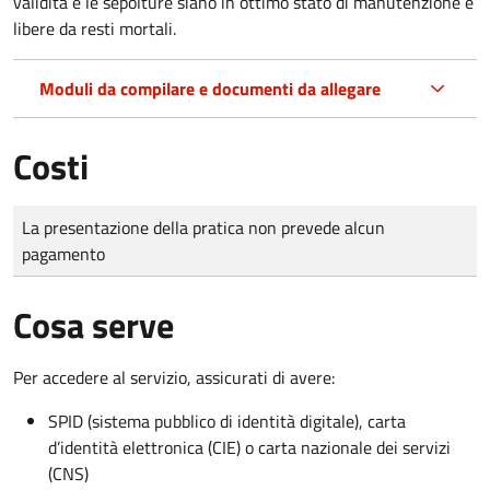
validità e le sepolture siano in ottimo stato di manutenzione e
libere da resti mortali.
Moduli da compilare e documenti da allegare
Costi
Tipo di pagamento
Importo
La presentazione della pratica non prevede alcun
pagamento
Cosa serve
Per accedere al servizio, assicurati di avere:
SPID (sistema pubblico di identità digitale), carta
d’identità elettronica (CIE) o carta nazionale dei servizi
(CNS)