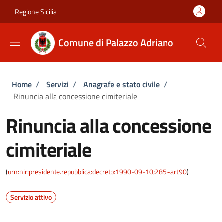
Salta al contenuto principale
Skip to footer content
Regione Sicilia
Comune di Palazzo Adriano
Briciole di pane
Home
/
Servizi
/
Anagrafe e stato civile
/
Rinuncia alla concessione cimiteriale
Rinuncia alla concessione
cimiteriale
(
urn:nir:presidente.repubblica:decreto:1990-09-10;285~art90
)
Servizio attivo