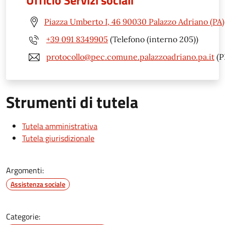
Piazza Umberto I, 46 90030 Palazzo Adriano (PA)
+39 091 8349905
(Telefono (interno 205))
protocollo@pec.comune.palazzoadriano.pa.it
(P
Strumenti di tutela
Tutela amministrativa
Tutela giurisdizionale
Argomenti:
Assistenza sociale
Categorie: