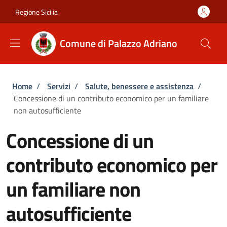
Salta al contenuto principale
Skip to footer content
Regione Sicilia
Comune di Palazzo Adriano
Briciole di pane
Home
/
Servizi
/
Salute, benessere e assistenza
/
Concessione di un contributo economico per un familiare
non autosufficiente
Concessione di un
contributo economico per
un familiare non
autosufficiente