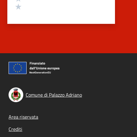
Valuta 1 stelle su 5
Comune di Palazzo Adriano
Footer menu
Area riservata
Crediti