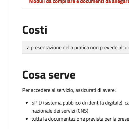
Moduli da compilare e documenti da allegar
Costi
Tipo di pagamento
Importo
La presentazione della pratica non prevede al
Cosa serve
Per accedere al servizio, assicurati di avere:
SPID (sistema pubblico di identità digitale), ca
nazionale dei servizi (CNS)
tutta la documentazione prevista per la prese