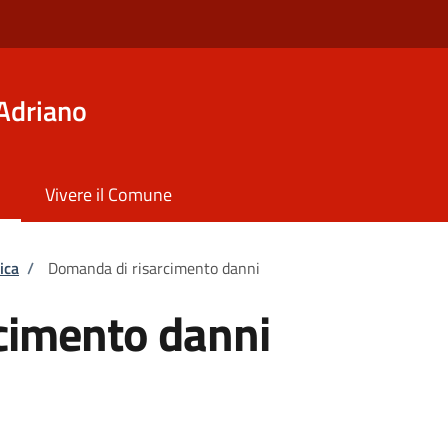
Adriano
Vivere il Comune
ica
/
Domanda di risarcimento danni
cimento danni