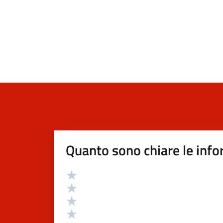
Quanto sono chiare le info
Valutazione
Valuta 5 stelle su 5
Valuta 4 stelle su 5
Valuta 3 stelle su 5
Valuta 2 stelle su 5