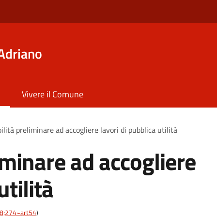
Adriano
Vivere il Comune
ilità preliminare ad accogliere lavori di pubblica utilità
iminare ad accogliere
utilità
-28;274~art54
)