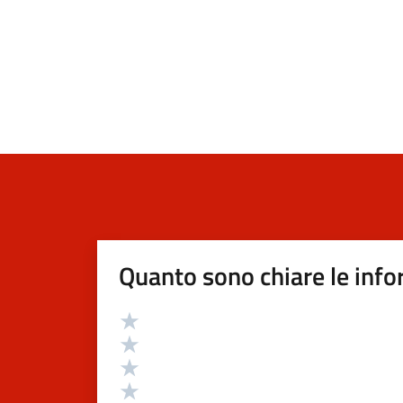
Quanto sono chiare le info
Valutazione
Valuta 5 stelle su 5
Valuta 4 stelle su 5
Valuta 3 stelle su 5
Valuta 2 stelle su 5