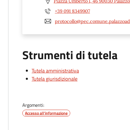
Piazza Umberto I, 46 90030 Palazzo
+39 091 8349907
protocollo@pec.comune.palazzoadr
Strumenti di tutela
Tutela amministrativa
Tutela giurisdizionale
Argomenti:
Accesso all'informazione