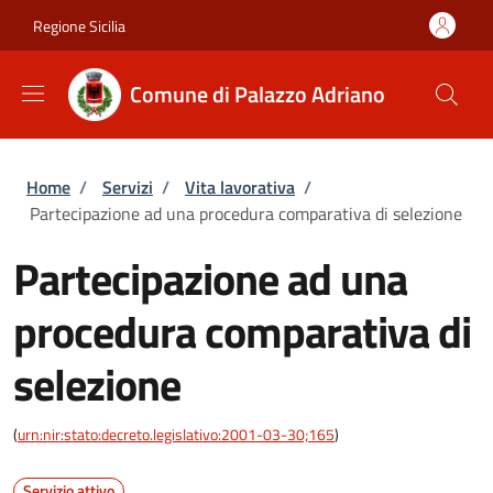
Salta al contenuto principale
Skip to footer content
Regione Sicilia
Comune di Palazzo Adriano
Briciole di pane
Home
/
Servizi
/
Vita lavorativa
/
Partecipazione ad una procedura comparativa di selezione
Partecipazione ad una
procedura comparativa di
selezione
(
urn:nir:stato:decreto.legislativo:2001-03-30;165
)
Servizio attivo