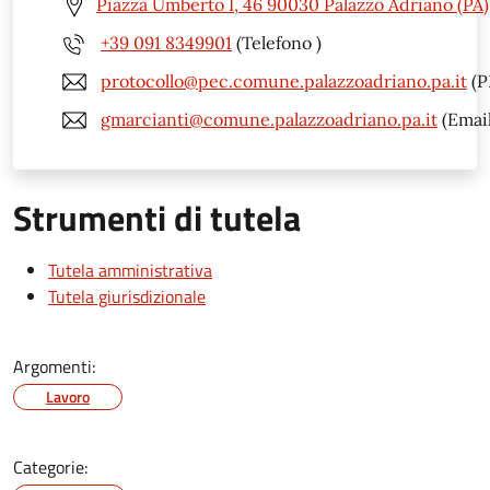
Piazza Umberto I, 46 90030 Palazzo Adriano (PA)
+39 091 8349901
(Telefono )
protocollo@pec.comune.palazzoadriano.pa.it
(P
gmarcianti@comune.palazzoadriano.pa.it
(Email
Strumenti di tutela
Tutela amministrativa
Tutela giurisdizionale
Argomenti:
Lavoro
Categorie: