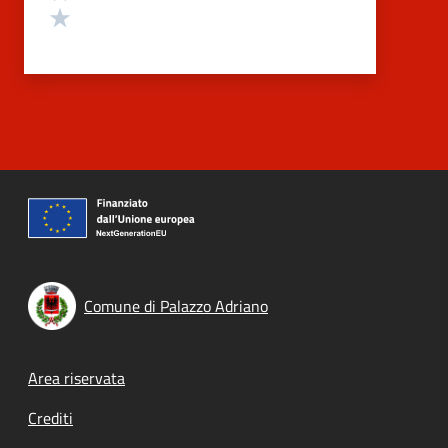
Valuta 1 stelle su 5
Comune di Palazzo Adriano
Footer menu
Area riservata
Crediti