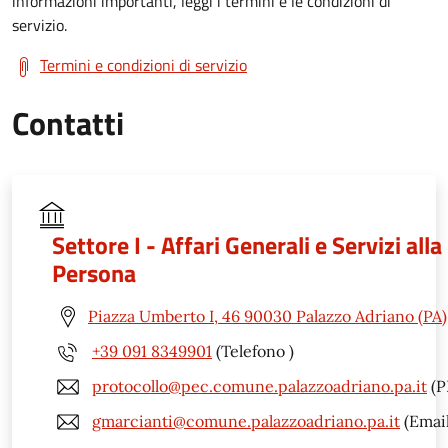
informazioni importanti, leggi i termini e le condizioni di
servizio.
Termini e condizioni di servizio
Contatti
Settore I - Affari Generali e Servizi alla
Persona
Piazza Umberto I, 46 90030 Palazzo Adriano (PA)
+39 091 8349901
(Telefono )
protocollo@pec.comune.palazzoadriano.pa.it
(P
gmarcianti@comune.palazzoadriano.pa.it
(Email