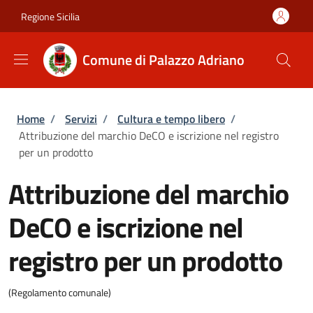
Salta al contenuto principale
Skip to footer content
Regione Sicilia
Comune di Palazzo Adriano
Briciole di pane
Home
/
Servizi
/
Cultura e tempo libero
/
Attribuzione del marchio DeCO e iscrizione nel registro
per un prodotto
Attribuzione del marchio
DeCO e iscrizione nel
registro per un prodotto
(Regolamento comunale)