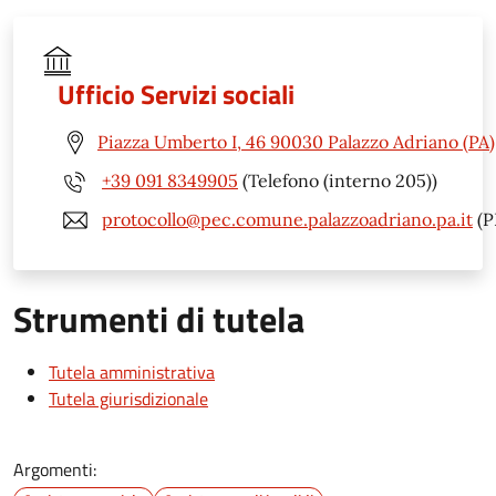
Ufficio Servizi sociali
Piazza Umberto I, 46 90030 Palazzo Adriano (PA)
+39 091 8349905
(Telefono (interno 205))
protocollo@pec.comune.palazzoadriano.pa.it
(P
Strumenti di tutela
Tutela amministrativa
Tutela giurisdizionale
Argomenti: