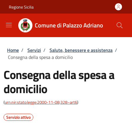
Salta al contenuto principale
Skip to footer content
Regione Sicilia
Comune di Palazzo Adriano
Briciole di pane
Home
/
Servizi
/
Salute, benessere e assistenza
/
Consegna della spesa a domicilio
Consegna della spesa a
domicilio
(
urn:nir:stato:legge:2000-11-08;328~art6
)
Servizio attivo