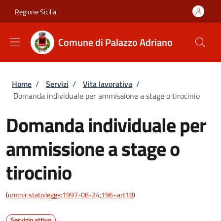
Salta al contenuto principale
Skip to footer content
Regione Sicilia
Comune di Palazzo Adriano
Briciole di pane
Home
/
Servizi
/
Vita lavorativa
/
Domanda individuale per ammissione a stage o tirocinio
Domanda individuale per
ammissione a stage o
tirocinio
(
urn:nir:stato:legge:1997-06-24;196~art18
)
Servizio attivo