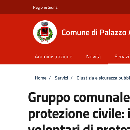
Salta al contenuto principale
Skip to footer content
Regione Sicilia
Comune di Palazzo 
Amministrazione
Novità
Servizi
Briciole di pane
Home
/
Servizi
/
Giustizia e sicurezza pubbl
Gruppo comunale d
protezione civile:
volontari di prote